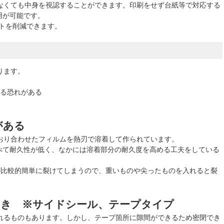
しなくても中身を視認することができます。印刷をせず台紙等で対応する
用が可能です。
トを削減できます。
ります。
る恐れがある
がある
、おり合わせたフィルムを熱刃で溶着して作られています。
て耐久性が低く、なかには溶着部分の耐久度を高める工夫をしている
が比較的簡単に裂けてしまうので、重いものや尖ったものを入れると裂
向き ※サイドシール、テープタイプ
られるものもあります。しかし、テープ箇所に隙間ができるため密閉でき