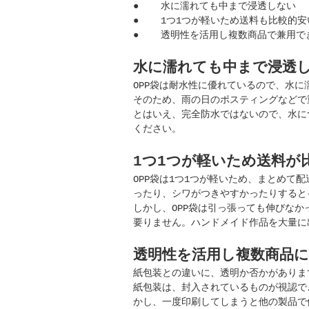
●
水に濡れても中まで浸透しない
●
1つ1つが軽いため送料も比較的安
●
透明性を活用し複数商品で兼用で
水に濡れても中まで浸透
OPP袋は耐水性に優れているので、水
そのため、雨の日のポスティングなどで
とはいえ、完全防水ではないので、水に
ください。
1つ1つが軽いため送料が
OPP袋は1つ1つが軽いため、まとめ
ったり、シワがつきやすかったりすると
しかし、OPP袋は引っ張っても伸びな
要りません。ハンドメイド作品を大量に
透明性を活用し複数商品
紙包装との違いに、透明か否かがありま
紙包装は、封入されているものが視認で
かし、一度印刷してしまうと他の製品で