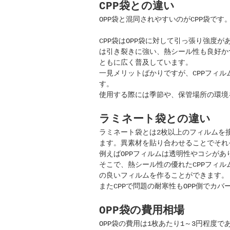
CPP袋との違い
OPP袋と混同されやすいのがCPP袋です
CPP袋はOPP袋に対して引っ張り強度が
は引き裂きに強い、熱シール性も良好か
ともに広く普及しています。
一見メリットばかりですが、CPPフィ
す。
使用する際には季節や、保管場所の環境
ラミネート袋との違い
ラミネート袋とは2枚以上のフィルムを
ます。異素材を貼り合わせることでそれ
例えばOPPフィルムは透明性やコシが
そこで、熱シール性の優れたCPPフィ
の良いフィルムを作ることができます。
またCPPで問題の耐寒性もOPP側でカ
OPP袋の費用相場
OPP袋の費用は1枚あたり1～3円程度