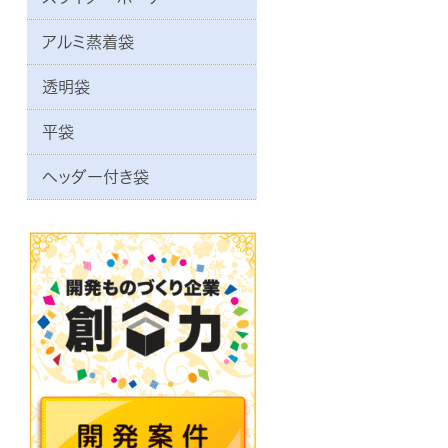
アルミ蒸着袋
透明袋
平袋
ヘッダー付き袋