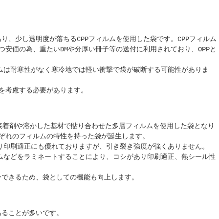
。
あり、少し透明度が落ちるCPPフィルムを使用した袋です。CPPフィルム
つ安価の為、重たいDMや分厚い冊子等の送付に利用されており、OPPと
ルムは耐寒性がなく寒冷地では軽い衝撃で袋が破断する可能性がありま
を考慮する必要があります。
接着剤や溶かした基材で貼り合わせた多層フィルムを使用した袋となり
ぞれのフィルムの特性を持った袋が誕生します。
あり印刷適正にも優れておりますが、引き裂き強度が強くありません。
ルムなどをラミネートすることにより、コシがあり印刷適正、熱シール性
バーできるため、袋としての機能も向上します。
であることが多いです。