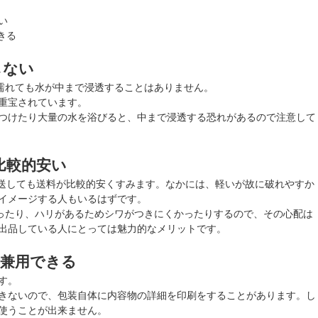
い
きる
しない
に濡れても水が中まで浸透することはありません。
重宝されています。
つけたり大量の水を浴びると、中まで浸透する恐れがあるので注意して
比較的安い
て配送しても送料が比較的安くすみます。なかには、軽いが故に破れやすか
イメージする人もいるはずです。
かったり、ハリがあるためシワがつきにくかったりするので、その心配は
出品している人にとっては魅力的なメリットです。
に兼用できる
す。
きないので、包装自体に内容物の詳細を印刷をすることがあります。し
使うことが出来ません。